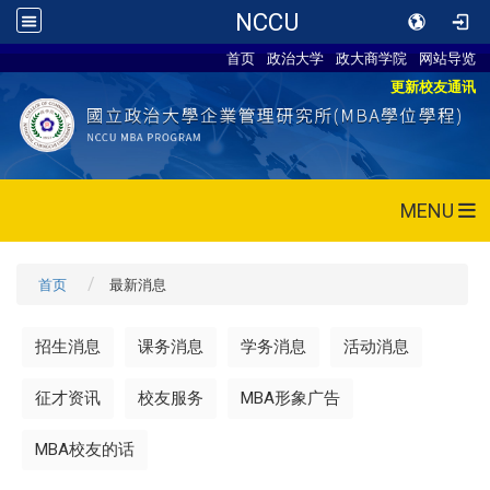
NCCU
首页
政治大学
政大商学院
网站导览
更新校友通讯
MENU
首页
最新消息
招生消息
课务消息
学务消息
活动消息
征才资讯
校友服务
MBA形象广告
MBA校友的话