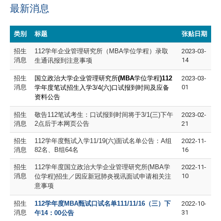
最新消息
类别
标题
张贴日期
招生
112
学年企业管理研究所（MBA学位学程）录取
2023-03-
消息
14
生通讯报到注意事项
招生
国立政治大学企业管理研究所
(MBA
学位学程
)112
2023-03-
消息
01
学年度笔试招生入学3/4(六)口试报到时间及应备
资料公告
招生
敬告112笔试考生：口试报到时间将于3/1(三)下午
2023-02-
消息
2点后于本网页公告
21
招生
112
学年度甄试入学11/19(六)面试名单公告：A组
2022-11-
消息
82名、B组64名
16
招生
112学年度国立政治大学企业管理研究所(MBA学
2022-11-
消息
10
位学程)招生／因应新冠肺炎视讯面试申请相关注
意事项
招生
112
学年度MBA甄试口试名单111/11/16（三）下
2022-10-
消息
31
午14：00公告