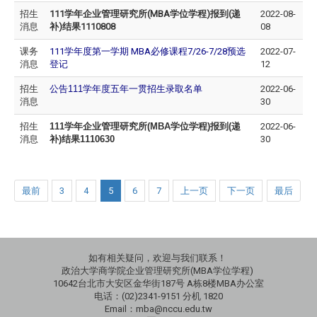
招生
111
学年企业管理研究所
(MBA
学位学程
)
报到
(
递
2022-08-
消息
补
)
结果
1110808
08
课务
111
学年度第一学期
MBA
必修课程
7/26-7/28
预选
2022-07-
消息
登记
12
招生
公告111学年度五年一贯招生录取名单
2022-06-
消息
30
招生
111
学年企业管理研究所
(MBA
学位学程
)
报到
(
递
2022-06-
消息
补
)
结果
1110630
30
最前
3
4
5
6
7
上一页
下一页
最后
如有相关疑问，欢迎与我们联系！
政治大学商学院企业管理研究所(MBA学位学程)
10642台北市大安区金华街187号 A栋8楼MBA办公室
电话：(02)2341-9151 分机 1820
Email：mba@nccu.edu.tw