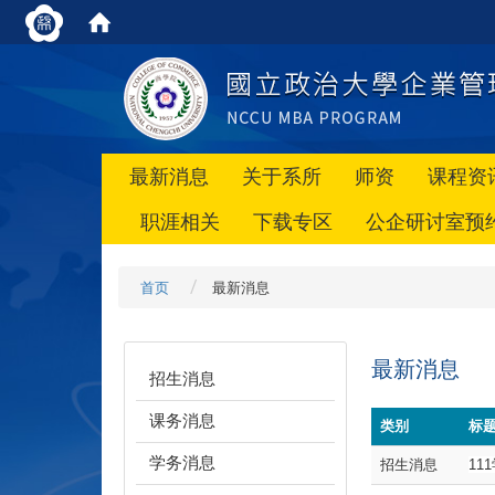
最新消息
关于系所
师资
课程资
职涯相关
下载专区
公企研讨室预
首页
最新消息
最新消息
招生消息
课务消息
类别
标
学务消息
招生消息
11