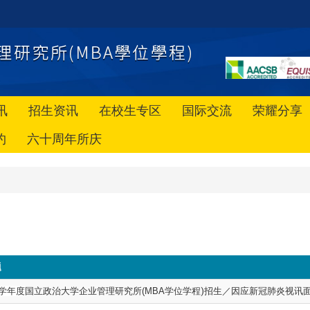
讯
招生资讯
在校生专区
国际交流
荣耀分享
约
六十周年所庆
题
1学年度
国立政治大学企业管理研究所(MBA
学位学程)招生／因应新冠肺炎视讯