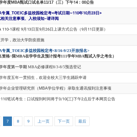
学年度MBA甄试口试名单11/17
（三）下午14：00公告
A专属_TOEIC
多益校园检定考<考试日期~110年10月23日>
试相关注意事项、入校须知~
请详阅
A 110-1课程 9月13日至9月26日上课方式公告（9月11日更新）
应开学，政治大学防疫措施
A
专属_TOEIC多益校园检定考<8/16-9/23开放报名
>
名资格~限MBA在学学生及预计报考111学年MBA甄试入学之考生）
学年度第一学期
MBA
必修课程
8/3-8/5预选登记
10学年度五年一贯招生，欢迎全校大三学生踊跃申请
学年企业管理研究所（MBA
学位学程）录取生通讯报到注意事项
110笔试考生：口试报到时间将于3/10(三)下午2点后于本网页公告
7
8
9
上一页
下一页
最后