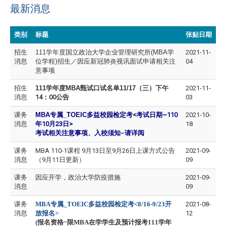
最新消息
类别
标题
张贴日期
招生
111学年度
国立政治大学企业管理研究所(MBA
学
2021-11-
消息
位学程)招生／因应新冠肺炎视讯面试申请相关注
04
意事项
招生
111
学年度MBA甄试口试名单11/17
（三）下午
2021-11-
消息
14：00公告
03
课务
MBA专属_TOEIC
多益校园检定考<考试日期~110
2021-10-
消息
年10月23日>
18
考试相关注意事项、入校须知~
请详阅
课务
MBA 110-1课程 9月13日至9月26日上课方式公告
2021-09-
消息
（9月11日更新）
09
课务
因应开学，政治大学防疫措施
2021-09-
消息
09
课务
MBA
专属_TOEIC多益校园检定考<8/16-9/23开
2021-08-
消息
放报名
>
12
(
报名资格~限MBA在学学生及预计报考111学年