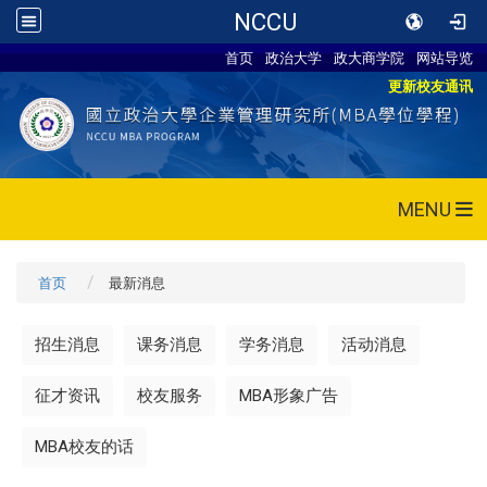
NCCU
首页
政治大学
政大商学院
网站导览
更新校友通讯
MENU
首页
最新消息
招生消息
课务消息
学务消息
活动消息
征才资讯
校友服务
MBA形象广告
MBA校友的话