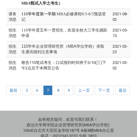
MBA甄试入学之考生）
课务
110
学年度第一学期
MBA
必修课程
8/3-8/5预选登
2021-08-
消息
记
02
招生
110学年度五年一贯招生，欢迎全校大三学生踊跃
2021-05-
消息
申请
13
招生
110
学年企业管理研究所（MBA
学位学程）录取
2021-03-
消息
生通讯报到注意事项
23
招生
敬告110笔试考生：口试报到时间将于3/10(三)下
2021-03-
消息
午2点后于本网页公告
02
最前
5
6
7
8
9
上一页
下一页
最后
如有相关疑问，欢迎与我们联系！
政治大学商学院企业管理研究所(MBA学位学程)
10642台北市大安区金华街187号 A栋8楼MBA办公室
电话：(02)2341-9151 分机 1820