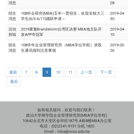
消息
28
招生
108年企研所(MBA)五年一贯招生，欢迎全校大三
2019-04-
消息
学生(6/3-6/17)踊跃申请～
30
活动
2019莱雅Brandstorm台湾区决赛 MBA地主队开
2019-04-
剪辑
发APP夺冠军
10
招生
108学年企业管理研究所（MBA学位学程）录取
2019-03-
消息
生通讯报到注意事项
26
最前
7
8
9
10
11
上一页
下一页
最后
如有相关疑问，欢迎与我们联系！
政治大学商学院企业管理研究所(MBA学位学程)
10642台北市大安区金华街187号 A栋8楼MBA办公室
电话：(02)2341-9151 分机 1820
Email：mba@nccu.edu.tw