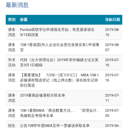
最新消息
类别
标题
张贴日期
课务
Purdue双联学位申请报名开始，有意愿者请在
2019-08-
消息
9/13前回复
16
课务
108-1香港团(华人企业社会责任发展实务) 申请事
2019-08-
消息
宜
07
学术
代转《台大管理论丛》2019年宋作楠硕士论文奖
2019-07-
活动
至9月1日截稿
16
课务
【重要通知】 7/29(一)至7/31(三) MBA 108-1
2019-07-
消息
必修课程预选登记（线上押点数）请在校生记得
16
前往预选
课务
2019暑期必修课程分班名单
2019-07-
消息
11
课务
108-1暑期MBA「商业数量方法」、「管理会计」
2019-07-
消息
免修检定考报考名单
05
招生
公告108学年度MBA五年一贯修读录取名单
2019-06-