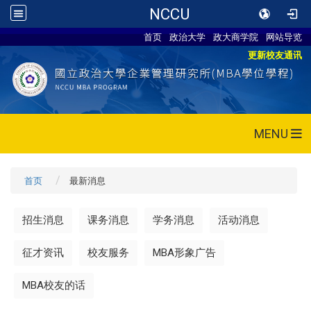
NCCU
首页
政治大学
政大商学院
网站导览
更新校友通讯
MENU
首页
最新消息
招生消息
课务消息
学务消息
活动消息
征才资讯
校友服务
MBA形象广告
MBA校友的话