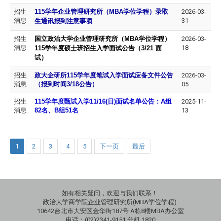
招生
115
学年企业管理研究所（MBA学位学程）录取
2026-03-
消息
31
生通讯报到注意事项
招生
国立政治大学企业管理研究所（MBA学位学程）
2026-03-
消息
18
115
学年度硕士班招生入学面试公告
（3/21 面
试）
招生
政大企研所115学年度笔试入学面试应备文件公告
2026-03-
消息
（报到时间3/18公告）
05
招生
115
学年度甄试入学11/16(日)面试名单公告：A组
2025-11-
消息
82名、B组51名
13
1
2
3
4
5
下一页
最后
如有相关疑问，欢迎与我们联系！
政治大学商学院企业管理研究所(MBA学位学程)
10642台北市大安区金华街187号 A栋8楼MBA办公室
电话：(02)2341-9151 分机 1820