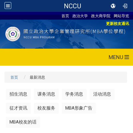
NCCU
首页
政治大学
政大商学院
网站导览
更新校友通讯
MENU
首页
最新消息
招生消息
课务消息
学务消息
活动消息
征才资讯
校友服务
MBA形象广告
MBA校友的话