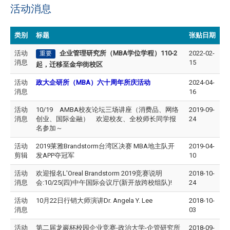
活动消息
类别
标题
张贴日期
活动
企业管理研究所（MBA学位学程）110-2
2022-02-
重要
消息
15
起，迁移至金华街校区
活动
政大企研所（MBA）六十周年
所庆活动
2024-04-
消息
16
活动
10/19 AMBA校友论坛三场讲座（消费品、网络
2019-09-
消息
创业、国际金融） 欢迎校友、全校师长同学报
24
名参加～
活动
2019莱雅Brandstorm台湾区决赛 MBA地主队开
2019-04-
剪辑
发APP夺冠军
10
活动
欢迎报名L'Oreal Brandstorm 2019竞赛说明
2018-10-
消息
会:10/25(四)中午国际会议厅(新开放跨校组队)!
24
活动
10月22日行销大师演讲Dr. Angela Y. Lee
2018-10-
消息
03
活动
第二届龙巖杯校园企业竞赛-政治大学-企管研究所
2018-09-