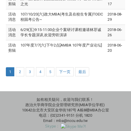
剪辑
之光
17
活动
107/10/20(六)政大MBA(考生及在校生专属)TOEIC
2018-08-
消息
校园考公告~
29
活动
6/29(五)9:15-11:00企业个案研讨课程邀请林荩诚
2018-06-
消息
学长专题演讲,欢迎旁听演讲
26
活动
107年度7/7(六)下午2点[AMBA 107年度产业论坛]
2018-06-
剪辑
20
1
2
3
4
5
下一页
最后
如有相关疑问，欢迎与我们联系！
政治大学商学院企业管理研究所(MBA学位学程)
10642台北市大安区金华街187号 A栋8楼MBA办公室
电话：(02)2341-9151 分机 1820
Email：mba@nccu.edu.tw
Skype：