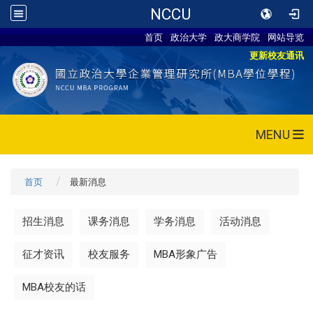
NCCU
首页
政治大学
政大商学院
网站导览
更新校友通讯
MENU
首页
最新消息
招生消息
课务消息
学务消息
活动消息
征才资讯
校友服务
MBA形象广告
MBA校友的话