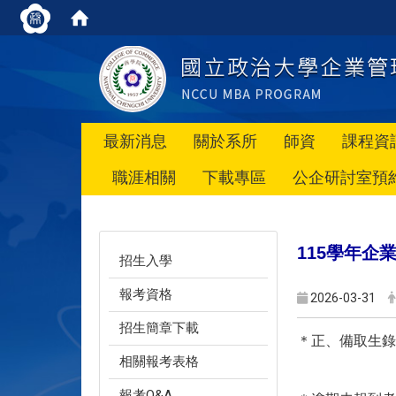
最新消息
關於系所
師資
課程資
職涯相關
下載專區
公企研討室預
115
學年企業
招生入學
報考資格
2026-03-31
招生簡章下載
＊正、備取生錄
相關報考表格
報考Q&A