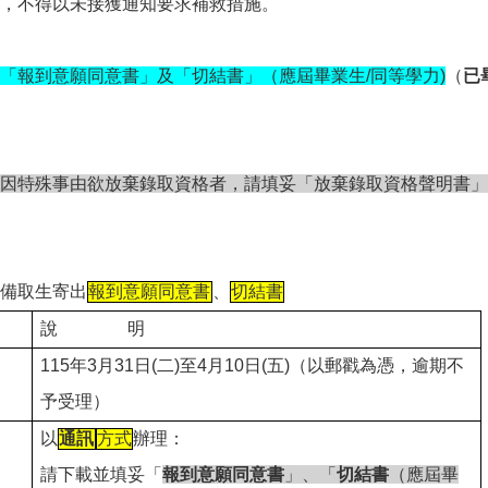
，不得以未接獲通知要求補救措施。
「報到意願同意書」及「切結書」（應屆畢業生/同等學力)
（
已
因特殊事由欲放棄錄取資格者，請填妥「放棄錄取資格聲明書」
備取生寄出
報到意願同意書
、
切結書
說 明
115
年3月31日(二)至4月10日(五)（以郵戳為憑，逾期不
予受理）
以
通訊
方式
辦理：
請下載並填妥「
報到意願同意書
」、「
切結書
（應屆畢