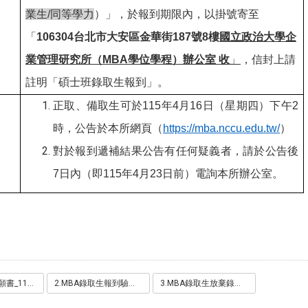
業生/同等學力
）」，於報到期限內，以掛號寄至
「
106304台北市大安區金華街187號8樓
國立政治大學企
業管理研究所（MBA學位學程）辦公室 收
」
，信封上請
註明「碩士班錄取生報到」。
正取、備取生可於115年4月16日（星期四）下午2
時，公告於本所網頁（
https://mba.nccu.edu.tw/
）
對於報到遞補結果公告有任何疑義者，請於公告後
7日內（即115年4月23日前）電詢本所辦公室。
1.MBA報到意願書_115.pdf
2.MBA錄取生報到驗證切結書.pdf
3.MBA錄取生放棄錄取資格聲明書_未報到者.pdf