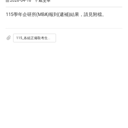
2026-04-16
戴雯華
115學年企研所(MBA)報到(遞補)結果，請見附檔。
115_各組正備取考生報到狀況_網頁公告1150416.pdf