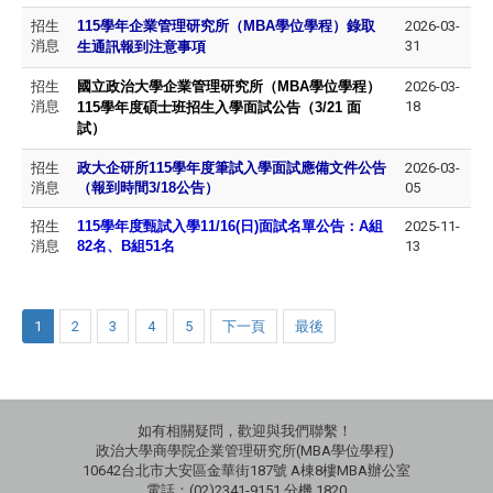
招生
115
學年企業管理研究所（MBA學位學程）錄取
2026-03-
消息
31
生通訊報到注意事項
招生
國立政治大學企業管理研究所（MBA學位學程）
2026-03-
消息
18
115
學年度碩士班招生入學面試公告
（3/21 面
試）
招生
政大企研所115學年度筆試入學面試應備文件公告
2026-03-
消息
（報到時間3/18公告）
05
招生
115
學年度甄試入學11/16(日)面試名單公告：A組
2025-11-
消息
82名、B組51名
13
1
2
3
4
5
下一頁
最後
如有相關疑問，歡迎與我們聯繫！
政治大學商學院企業管理研究所(MBA學位學程)
10642台北市大安區金華街187號 A棟8樓MBA辦公室
電話：(02)2341-9151 分機 1820