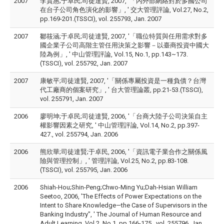
2007
李貴惠;于卓民;司徒達賢, 2007, '「內外部網絡對於多國公司
在台子公司角色演化的影響」, ' 交大管理評論, Vol.27, No.2,
pp.169-201.(TSSCI), vol. 255793, Jan. 2007
2007
鄒筱涵;于卓民;司徒達賢, 2007, '「職位特質與任用需求對多
國企業子公司高階主管任用決策之影響－以臺商投資中國大
陸為例」, ' 中山管理評論, Vol.15, No.1, pp.143~173.
(TSSCI), vol. 255792, Jan. 2007
2007
康敏平;司徒達賢, 2007, '「關係專屬投資是一種負債？台灣
代工廠商的個案研究」, ' 台大管理論叢, pp.21-53.(TSSCI),
vol. 255791, Jan. 2007
2006
廖明坤;于卓民;司徒達賢, 2006, '「台商大陸子公司決策自主
權影響因素之研究, ' 中山管理評論, Vol.14, No.2, pp.397-
427., vol. 255794, Jan. 2006
2006
熊欣華;司徒達賢;于卓民, 2006, '「資訊電子業合作之關係風
險與管理控制」, ' 管理評論, Vol.25, No.2, pp.83-108.
(TSSCI), vol. 255795, Jan. 2006
2006
Shiah-Hou;Shin-Peng;Chwo-Ming Yu;Dah-Hsian William
Seetoo, 2006, 'The Effects of Power Expectations on the
Intent to Share Knowledge—the Case of Supervisors in the
Banking Industry", ' The Journal of Human Resource and
Adult Learning, Vol.2, No.1, pp.166-175., vol. 255796, Jan.