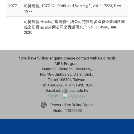
1977
司徒達賢, 1977.12, 'Profit and Society, '., vol. 117223, Dec.
1977
司徒達賢;于卓民, '環境特性與公司特性對多國籍企業網路關
係之影響:在台外商公司之實證研究, '., vol. 119586, Jan.
2020
If you have further enquiry, please contact with us directly!
MBA Program,
National Chengchi University,
No. 187, Jinhua St., Da'an Dist.,
Taipei 106304, Taiwan
Tel: +886-2-23419151 ext. 1820
Email:mba@nccu.edu.tw
Skype：
Powered by RulingDigital
Visits : 11359695