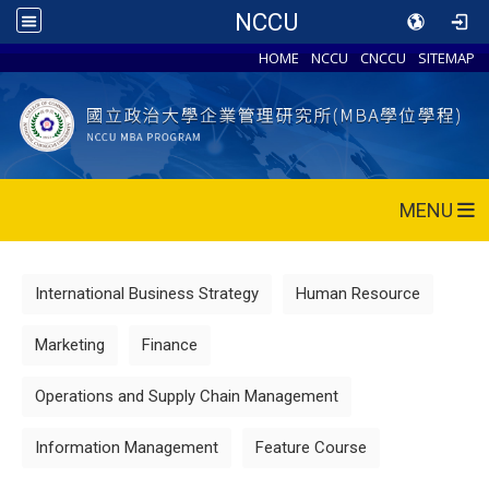
NCCU
HOME
NCCU
CNCCU
SITEMAP
MENU
International Business Strategy
Human Resource
Marketing
Finance
Operations and Supply Chain Management
Information Management
Feature Course