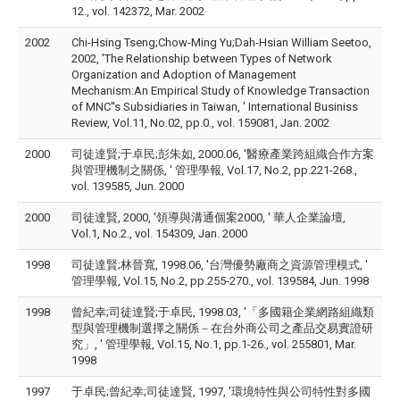
12., vol. 142372, Mar. 2002
2002
Chi-Hsing Tseng;Chow-Ming Yu;Dah-Hsian William Seetoo,
2002, 'The Relationship between Types of Network
Organization and Adoption of Management
Mechanism:An Empirical Study of Knowledge Transaction
of MNC''s Subsidiaries in Taiwan, ' International Businiss
Review, Vol.11, No.02, pp.0., vol. 159081, Jan. 2002
2000
司徒達賢;于卓民;彭朱如, 2000.06, '醫療產業跨組織合作方案
與管理機制之關係, ' 管理學報, Vol.17, No.2, pp.221-268.,
vol. 139585, Jun. 2000
2000
司徒達賢, 2000, '領導與溝通個案2000, ' 華人企業論壇,
Vol.1, No.2., vol. 154309, Jan. 2000
1998
司徒達賢;林晉寬, 1998.06, '台灣優勢廠商之資源管理模式, '
管理學報, Vol.15, No.2, pp.255-270., vol. 139584, Jun. 1998
1998
曾紀幸;司徒達賢;于卓民, 1998.03, '「多國籍企業網路組織類
型與管理機制選擇之關係－在台外商公司之產品交易實證研
究」, ' 管理學報, Vol.15, No.1, pp.1-26., vol. 255801, Mar.
1998
1997
于卓民;曾紀幸;司徒達賢, 1997, '環境特性與公司特性對多國