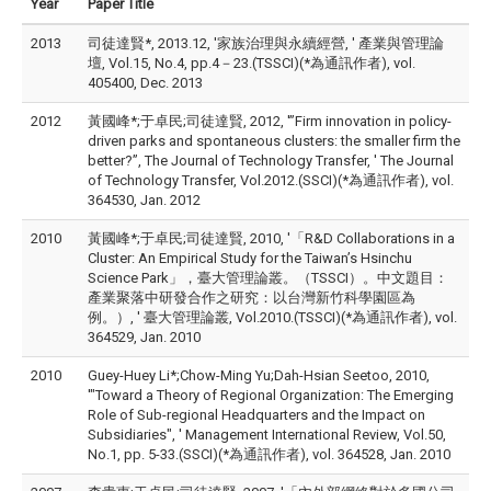
Year
Paper Title
2013
司徒達賢*, 2013.12, '家族治理與永續經營, ' 產業與管理論
壇, Vol.15, No.4, pp.4－23.(TSSCI)(*為通訊作者), vol.
405400, Dec. 2013
2012
黃國峰*;于卓民;司徒達賢, 2012, '”Firm innovation in policy-
driven parks and spontaneous clusters: the smaller firm the
better?”, The Journal of Technology Transfer, ' The Journal
of Technology Transfer, Vol.2012.(SSCI)(*為通訊作者), vol.
364530, Jan. 2012
2010
黃國峰*;于卓民;司徒達賢, 2010, '「R&D Collaborations in a
Cluster: An Empirical Study for the Taiwan’s Hsinchu
Science Park」，臺大管理論叢。（TSSCI）。中文題目：
產業聚落中研發合作之研究：以台灣新竹科學園區為
例。）, ' 臺大管理論叢, Vol.2010.(TSSCI)(*為通訊作者), vol.
364529, Jan. 2010
2010
Guey-Huey Li*;Chow-Ming Yu;Dah-Hsian Seetoo, 2010,
'"Toward a Theory of Regional Organization: The Emerging
Role of Sub-regional Headquarters and the Impact on
Subsidiaries", ' Management International Review, Vol.50,
No.1, pp. 5-33.(SSCI)(*為通訊作者), vol. 364528, Jan. 2010