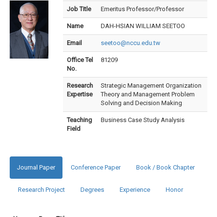
Job Title
Emeritus Professor/Professor
Name
DAH-HSIAN WILLIAM SEETOO
Email
seetoo@nccu.edu.tw
Office Tel
81209
No.
Research
Strategic Management Organization
Expertise
Theory and Management Problem
Solving and Decision Making
Teaching
Business Case Study Analysis
Field
Journal Paper
Conference Paper
Book / Book Chapter
Research Project
Degrees
Experience
Honor