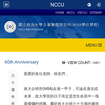
NCCU
HOME
NCCU
CNCCU
SITEMAP
MENU
60th Anniversary
16831
View count:
親愛的各位老師、校友們，
六
十
政大企研所(MBA)走過一甲子，不論在過去或
週
未來，政大學習的日子肯定是您生命其中一塊
年
最燦爛的拼圖。屬於政大企研六十大壽的慶祝
所