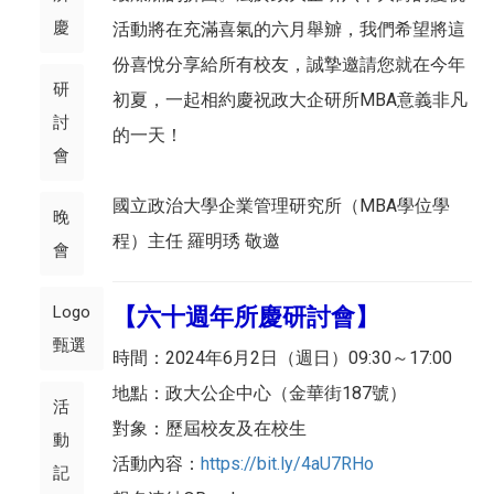
慶
活動將在充滿喜氣的六月舉辧，我們希望將這
份喜悅分享給所有校友，誠摯邀請您就在今年
研
初夏，一起相約慶祝政大企研所MBA意義非凡
討
的一天！
會
國立政治大學企業管理研究所（MBA學位學
晚
程）主任 羅明琇 敬邀
會
Logo
【六十週年所慶研討會】
甄選
時間：2024年6月2日（週日）09:30～17:00
地點：政大公企中心（金華街187號）
活
對象：歷屆校友及在校生
動
活動內容：
https://bit.ly/4aU7RHo
記