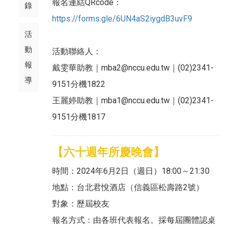
報名連結QRcode：
錄
https://forms.gle/6UN4aS2iygdB3uvF9
活
動
活動聯絡人：
報
戴雯華助教｜mba2@nccu.edu.tw｜(02)2341-
導
9151分機1822
王麗婷助教｜mba1@nccu.edu.tw｜(02)2341-
9151分機1817
【六十週年所慶晚會】
時間：2024年6月2日（週日）18:00～21:30
地點：台北君悅酒店（信義區松壽路2號）
對象：歷屆校友
報名方式：由各班代表報名。採每屆團體認桌