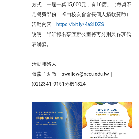
方式，一屆一桌15,000元，有10席。（每桌不
足餐費部份，將由校友會會長個人捐款贊助）
活動內容：
https://bit.ly/4aSIDZS
說明：詳細報名事宜辦公室將再分別與各班代
表聯繫。
活動聯絡人：
張燕子助教｜swallow@nccu.edu.tw｜
(02)2341-9151分機1824