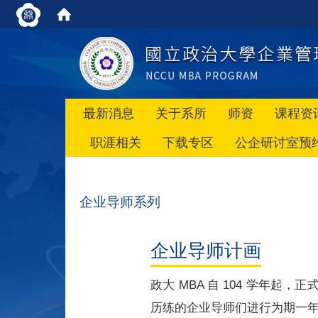
最新消息
关于系所
师资
课程资
职涯相关
下载专区
公企研讨室预
企业导师系列
企业导师计画
政大 MBA 自 104 学年
历练的企业导师们进行为期一