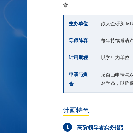
索。
主办单位
政大企研所 M
导师阵容
每年持续邀请
计画期程
以学年为单位，
申请与媒
采自由申请与
名学员，以确
合
计画特色
1
高阶领导者实务指引