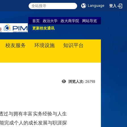
Language
登入
首页
政治大学
政大商学院
网站导览
更新校友通讯
校友服务
环境设施
知识平台
26793
浏览人次:
额。透过与拥有丰富实务经验与人生
能完成个人的成长发展与职涯探