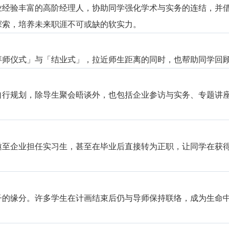
业经验丰富的高阶经理人，协助同学强化学术与实务的连结，并
探索，培养未来职涯不可或缺的软实力。
拜师仪式」与「结业式」，拉近师生距离的同时，也帮助同学回
自行规划，除导生聚会晤谈外，也包括企业参访与实务、专题讲
邀至企业担任实习生，甚至在毕业后直接转为正职，让同学在获
子的缘分。许多学生在计画结束后仍与导师保持联络，成为生命