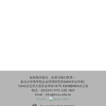
如有相关疑问，欢迎与我们联系！
政治大学商学院企业管理研究所(MBA学位学程)
10642台北市大安区金华街187号 A栋8楼MBA办公室
电话：(02)2341-9151 分机 1820
Email：mba@nccu.edu.tw
Skype：