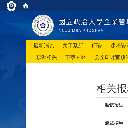
最新消息
关于系所
师资
课程资
职涯相关
下载专区
公企研讨室预
相关报
甄试招生
笔试招生