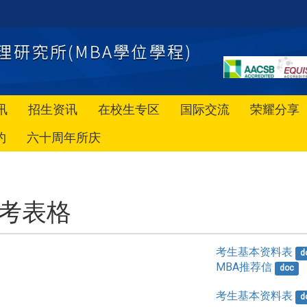
讯
招生资讯
在校生专区
国际交流
荣耀分享
约
六十周年所庆
考表格
考生基本资料表
d
MBA推荐信
doc
考生基本资料表
d