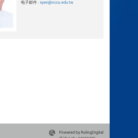
电子邮件
:
syen@nccu.edu.tw
Powered by RulingDigital