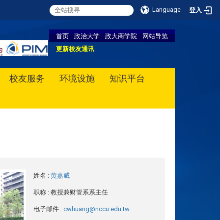
Language
登入
首页
政治大学
政大商学院
网站导览
更新校友通讯
校友服务
环境设施
知识平台
姓名
:
黄嘉威
职称
: 教授兼财管系系主任
电子邮件
:
cwhuang@nccu.edu.tw