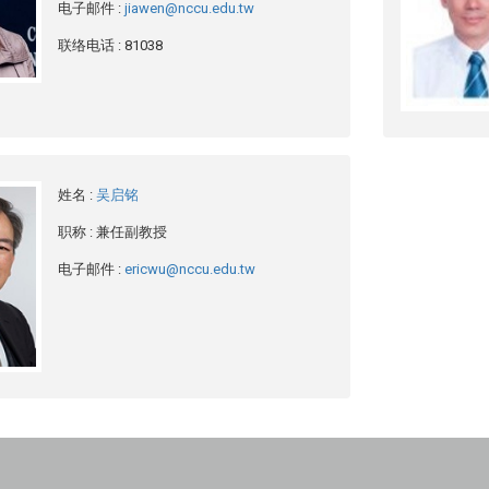
电子邮件
:
jiawen@nccu.edu.tw
联络电话
: 81038
姓名
:
吴启铭
职称
: 兼任副教授
电子邮件
:
ericwu@nccu.edu.tw