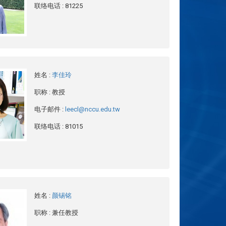
联络电话
: 81225
姓名
:
李佳玲
职称
: 教授
电子邮件
:
leecl@nccu.edu.tw
联络电话
: 81015
姓名
:
颜锡铭
职称
: 兼任教授