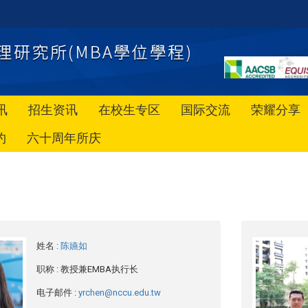
讯
招生资讯
在校生专区
国际交流
荣耀分享
约
六十周年所庆
姓名
:
陈嬿如
职称
: 教授兼EMBA执行长
电子邮件
:
yrchen@nccu.edu.tw