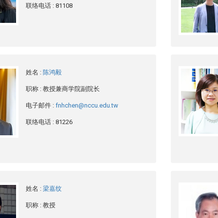
联络电话
: 81108
姓名
:
陈鸿毅
职称
: 教授兼商学院副院长
电子邮件
:
fnhchen@nccu.edu.tw
联络电话
: 81226
姓名
:
梁嘉纹
职称
: 教授