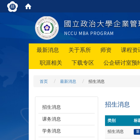
最新消息
关于系所
师资
课程资
职涯相关
下载专区
公企研讨室预
首页
最新消息
招生消息
招生消息
招生消息
课务消息
类别
标
学务消息
招生消息
重