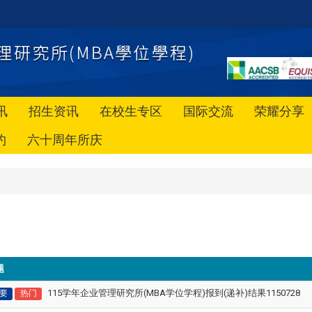
讯
招生资讯
在校生专区
国际交流
荣耀分享
约
六十周年所庆
题
115学年企业管理研究所(MBA学位学程)报到(递补)结果1150728
要
热门