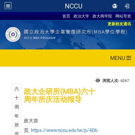
NCCU
首页
政治大学
政大商学院
网站导览
更新校友通讯
MENU
6267
浏览人次:
六
政大企研所(MBA)六十
十
周年所庆活动报导
周
年
政大首
所
页
https://www.nccu.edu.tw/p/406-
庆