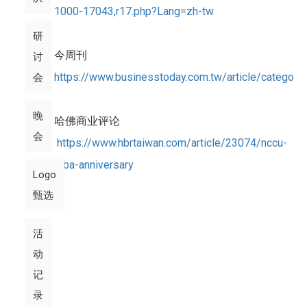
1000-17043,r17.php?Lang=zh-tw
研
今周刊
讨
https://www.businesstoday.com.tw/article/catego
会
晚
哈佛商业评论
会
https://www.hbrtaiwan.com/article/23074/nccu-
mba-anniversary
Logo
甄选
活
动
记
录