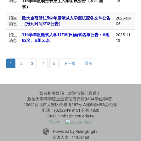
消息
18
115
学年度硕士班招生入学面试公告
（3/21 面
试）
招生
政大企研所115学年度笔试入学面试应备文件公告
2026-03-
消息
（报到时间3/18公告）
05
招生
115
学年度甄试入学11/16(日)面试名单公告：A组
2025-11-
消息
82名、B组51名
13
1
2
3
4
5
下一页
最后
如有相关疑问，欢迎与我们联系！
政治大学商学院企业管理研究所(MBA学位学程)
10642台北市大安区金华街187号 A栋8楼MBA办公室
电话：(02)2341-9151 分机 1820
Email：mba@nccu.edu.tw
Skype：
Powered by RulingDigital
造访人次 : 11358453