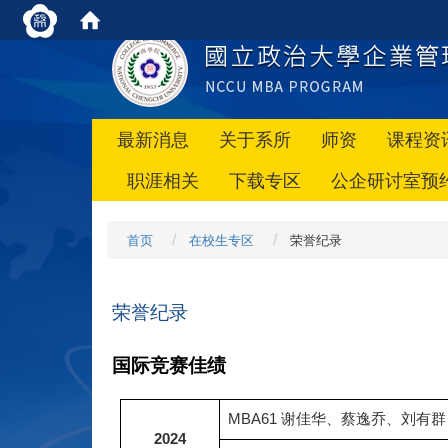
最新消息
关于系所
师资
课程资
职涯相关
下载专区
公企研讨室预
首页
在校生专区
荣誉纪录
荣誉纪录
国际竞赛佳绩
MBA61 谢佳华、蔡逸乔、刘有群 获 
2024