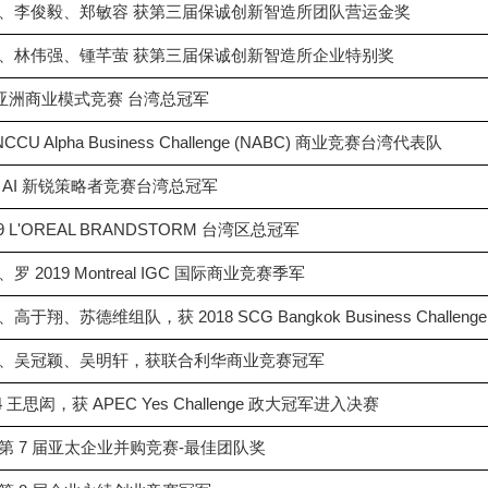
治颉、李俊毅、郑敏容 获第三届保诚创新智造所团队营运金奖
奕助、林伟强、锺芊萤 获第三届保诚创新智造所企业特别奖
2 亚洲商业模式竞赛 台湾总冠军
U Alpha Business Challenge (NABC) 商业竞赛台湾代表队
 AI 新锐策略者竞赛台湾总冠军
 L'OREAL BRANDSTORM 台湾区总冠军
2019 Montreal IGC 国际商业竞赛季军
翔、苏德维组队，获 2018 SCG Bangkok Business Challen
品瑜、吴冠颖、吴明轩，获联合利华商业竞赛冠军
王思闳，获 APEC Yes Challenge 政大冠军进入决赛
第 7 届亚太企业并购竞赛-最佳团队奖