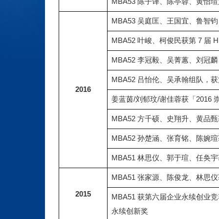
MBA53 陈子译、陈亭蓉、黄怡瑄
MBA53 吴庭匡、王国宜、鲁智钧 LO
MBA52 叶峻、柯俊民获第 7 届 Hul
MBA52 李冠毅、吴菁蕙、刘冠
MBA52 吕怡伦、吴承翰组队
2016
姜蓝茵/刘郁玟/谢佳蓉获「201
MBA52 方千硕、史翔升、黄品甄获 L
MBA52 孙楚涵、张育铭、陈婉瑄获 Socia
MBA51 林思仪、郭于瑄、任奂宇获 L
MBA51 张家源、陈俊龙、林思仪获 Social
2015
MBA51 获第六届企业永续创
永续创新奖