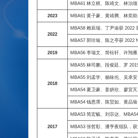
MBA61 林立棋、陈靖文、林
2023
MBA61 黄子豪、黄靖腾、林
MBA58 赖辰瑞、丁尹渝获 202
2022
MBA57 郭玠瑜、陈之亭获 2022 NCC
2019
MBA56 李瑞文、简钰轩、许翔雁
MBA55 林司鹏、段俊廷、罗 2019
MBA55 刘孟学、杨咏伦、吴承安、罗 
2018
MBA54 夏卫豪、姜妍欣、廖宜芃、高于
MBA54 钱恩霈、陈贸如、黄
MBA53 简宏毓、刘宗达、MBA54 
2017
MBA53 张哲彰、潘亨夜组队，获