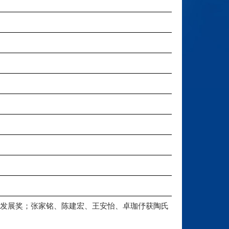
续发展奖；张家铭、陈建宏、王安怡、卓珈伃获陶氏