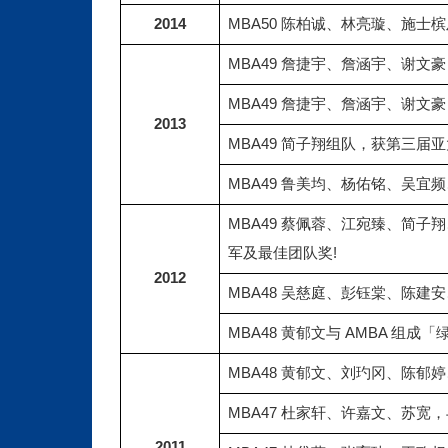
2014
MBA50 陈柏诚、林亮璇、施士槟及吴为楷获 
MBA49 詹捷宇、詹涵宇、谢
MBA49 詹捷宇、詹涵宇、谢文豪，获 2
2013
MBA49 简子翔组队，获第三
MBA49 鲁美均、杨佑铭、吴宜频、谢文豪 Asia
MBA49 蔡佩蓉、江宛臻、简子
军及最佳团队奖!
2012
MBA48 吴慈庭、彭钰棠、陈建安、
MBA48 黄郁文与 AMBA 
MBA48 黄郁文、刘玓冈、陈郁
MBA47 杜家轩、许嘉文、苏宽，
2011