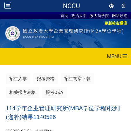
NCCU
首页
政治大学
政大商学院
网站导览
更新校友通讯
MENU
招生入学
报考资格
招生简章下载
相关报考表格
报考Q&A
114学年企业管理研究所(MBA学位学程)报到
(递补)结果1140526