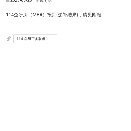
2025-05-26
戴雯华
114企研所（MBA）报到(递补结果)，请见附档。
114_各组正备取考生报到状况_网页公告1140526.pdf