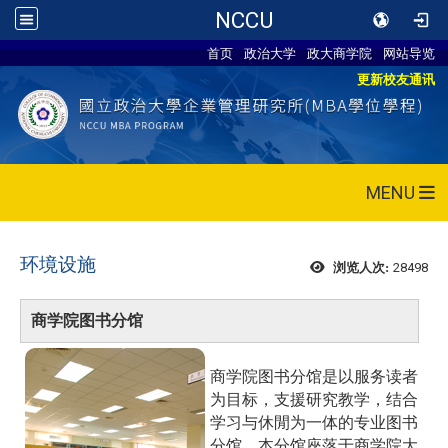
NCCU
首页
政治大学
政大商学院
网站导览
更新校友通讯
MENU
环境设施
28498
浏览人次:
商学院图书分馆
商学院图书分馆是以服务读者
为目标，支援研究教学，结合
学习与休閒为一体的专业图书
分馆。本分馆座落于商学院大