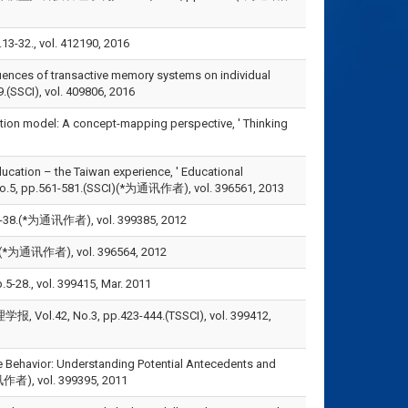
 vol. 412190, 2016
influences of transactive memory systems on individual
9.(SSCI), vol. 409806, 2016
ination model: A concept-mapping perspective, ' Thinking
ducation – the Taiwan experience, ' Educational
, No.5, pp.561-581.(SSCI)(*为通讯作者), vol. 396561, 2013
*为通讯作者), vol. 399385, 2012
通讯作者), vol. 396564, 2012
 vol. 399415, Mar. 2011
No.3, pp.423-444.(TSSCI), vol. 399412,
ive Behavior: Understanding Potential Antecedents and
通讯作者), vol. 399395, 2011