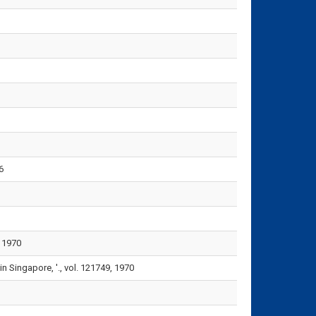
6
, 1970
n Singapore, '., vol. 121749, 1970