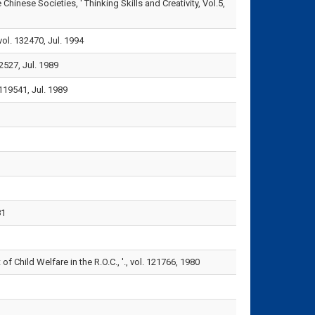
Chinese Societies, ' Thinking Skills and Creativity, Vol.5,
2470, Jul. 1994
, Jul. 1989
1, Jul. 1989
81
Child Welfare in the R.O.C., '., vol. 121766, 1980