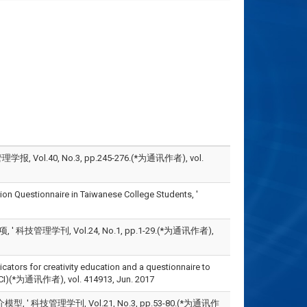
.40, No.3, pp.245-276.(*为通讯作者), vol.
tion Questionnaire in Taiwanese College Students, '
学刊, Vol.24, No.1, pp.1-29.(*为通讯作者),
rs for creativity education and a questionnaire to
8.(SSCI)(*为通讯作者), vol. 414913, Jun. 2017
管理学刊, Vol.21, No.3, pp.53-80.(*为通讯作