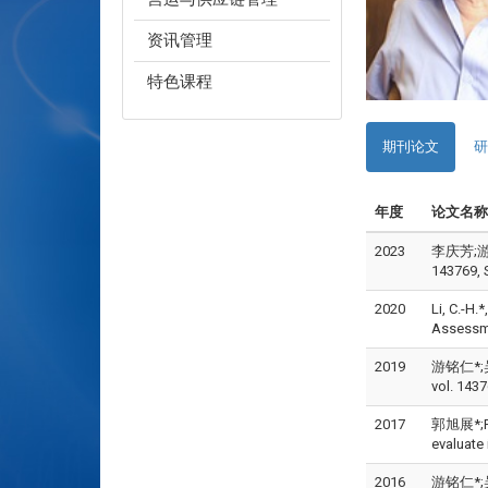
资讯管理
特色课程
期刊论文
研
年度
论文名称
2023
李庆芳;游铭
143769, 
2020
Li, C.-H.
Assessme
2019
游铭仁*;
vol. 1437
2017
郭旭展*;Pam
evaluate 
2016
游铭仁*;