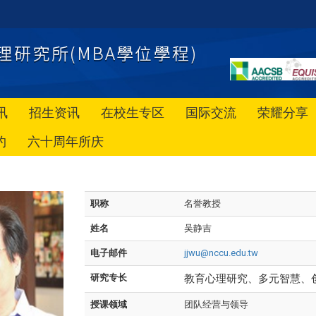
讯
招生资讯
在校生专区
国际交流
荣耀分享
约
六十周年所庆
职称
名誉教授
姓名
吴静吉
电子邮件
jjwu@nccu.edu.tw
研究专长
教育心理研究、多元智慧、
授课领域
团队经营与领导