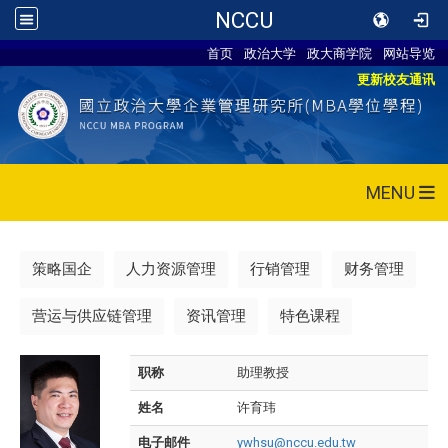
NCCU
首页
政治大学
政大商学院
网站导览
更新校友通讯
MENU
策略国企
人力资源管理
行销管理
财务管理
营运与供应链管理
资讯管理
特色课程
职称
助理教授
姓名
许育玮
电子邮件
ywhsu@nccu.edu.tw