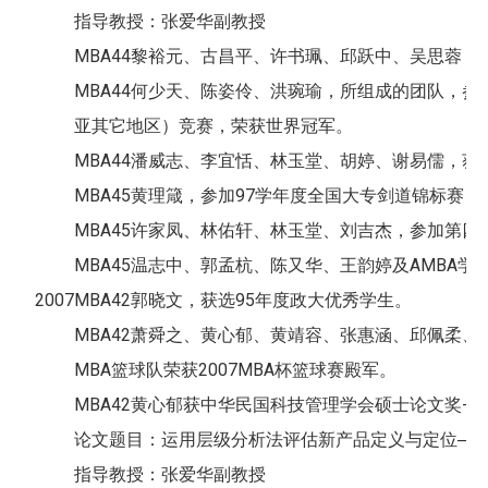
指导教授：张爱华副教授
MBA44黎裕元、古昌平、许书珮、邱跃中、吴思蓉，参加印度Th
MBA44何少天、陈姿伶、洪琬瑜，所组成的团队，参加2
亚其它地区）竞赛，荣获世界冠军。
MBA44潘威志、李宜恬、林玉堂、胡婷、谢易儒，
MBA45黄理箴，参加97学年度全国大专剑道锦标赛
MBA45许家凤、林佑轩、林玉堂、刘吉杰，参加第
MBA45温志中、郭孟杭、陈又华、王韵婷及AMBA学生周建呈组成“Ard
2007
MBA42郭晓文，获选95年度政大优秀学生。
MBA42萧舜之、黄心郁、黄靖容、张惠涵、邱佩柔、
MBA篮球队荣获2007MBA杯篮球赛殿军。
MBA42黄心郁获中华民国科技管理学会硕士论文奖-
论文题目：运用层级分析法评估新产品定义与定位─
指导教授：张爱华副教授