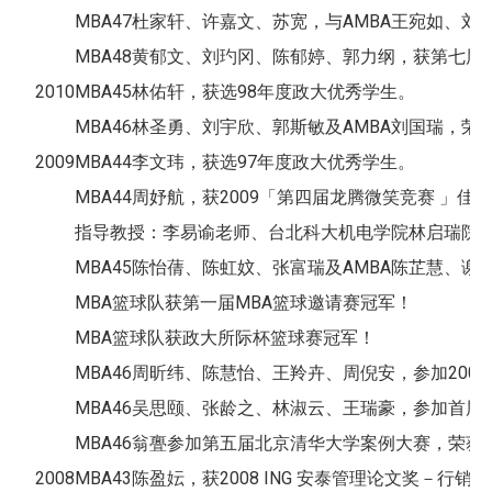
MBA47杜家轩、许嘉文、苏宽，与AMBA王宛如、刘
MBA48黄郁文、刘玓冈、陈郁婷、郭力纲，获第七届
2010
MBA45林佑轩，获选98年度政大优秀学生。
MBA46林圣勇、刘宇欣、郭斯敏及AMBA刘国瑞，荣
2009
MBA44李文玮，获选97年度政大优秀学生。
MBA44周妤航，获2009「第四届龙腾微笑竞赛 」佳
指导教授：李易谕老师、台北科大机电学院林启瑞院
MBA45陈怡蒨、陈虹妏、张富瑞及AMBA陈芷慧、谢耀庆，组成Atte
MBA篮球队获第一届MBA篮球邀请赛冠军！
MBA篮球队获政大所际杯篮球赛冠军！
MBA46周昕纬、陈慧怡、王羚卉、周倪安，参加200
MBA46吴思颐、张龄之、林淑云、王瑞豪，参加首
MBA46翁亹参加第五届北京清华大学案例大赛，荣
2008
MBA43陈盈妘，获2008 ING 安泰管理论文奖－行销