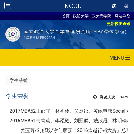
NCCU
首页
政治大学
政大商学院
网站导览
更新校友通讯
MENU
学生荣誉
学生荣誉
30929
浏览人次:
2017
MBA52王邵宜、
林香伶、吴庭语、黄绣申获Social Venture
2016
MBA51韦菁蕙、李泓毅、刘冠麟、戴欣晟、林明翰获
姜蓝茵/刘郁玟/谢佳蓉获「2016崇越行销大赏」总冠