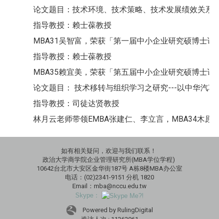
论文题目：技术环境、技术策略、技术发展绩效关系之研
指导教授：赖士葆教授
MBA31吴智富，荣获「第一届中小企业研究硕博士论
指导教授：赖士葆教授
MBA35赖宜美，荣获「第五届中小企业研究硕博士论
论文题目： 技术移转与组织学习之研究---以中华汽车
指导教授：司徒达贤教授
林月云老师带领EMBA张建仁、李立言，MBA34木原直子、MBA3
如有相关疑问，欢迎与我们联系！
政治大学商学院企业管理研究所(MBA学位学程)
10642台北市大安区金华街187号 A栋8楼MBA办公室
电话：(02)2341-9151 分机 1820
Email：mba@nccu.edu.tw
Skype：
Powered by RulingDigital