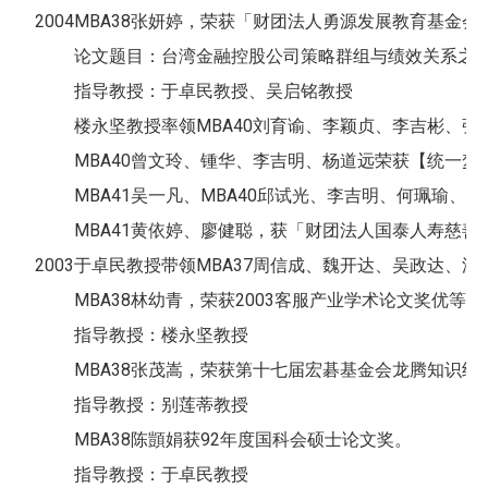
2004
MBA38张妍婷，荣获「财团法人勇源发展教育基金会
论文题目：台湾金融控股公司策略群组与绩效关系之
指导教授：于卓民教授、吴启铭教授
楼永坚教授率领MBA40刘育谕、李颖贞、李吉彬、
MBA40曾文玲、锺华、李吉明、杨道远荣获【统一梦
MBA41吴一凡、MBA40邱试光、李吉明、何珮瑜
MBA41黄依婷、廖健聪，获「财团法人国泰人寿慈
2003
于卓民教授带领MBA37周信成、魏开达、吴政达、沈佳晔夏威夷参加「Asi
MBA38林幼青，荣获2003客服产业学术论文奖优等奖
指导教授：楼永坚教授
MBA38张茂嵩，荣获第十七届宏碁基金会龙腾知识经
指导教授：别莲蒂教授
MBA38陈顗娟获92年度国科会硕士论文奖。
指导教授：于卓民教授