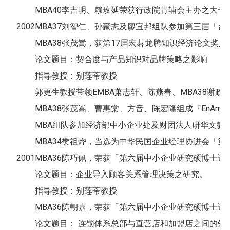
MBA40李吉明、赖玫延荣获行政院青辅会主办之大
2002
MBA37刘智仁、孙豪志及廖宜邦组队参加第三届「
MBA38张茂嵩，获第17届宏碁龙腾知识经济论文奖
论文题目：契合度与产品知识对品牌策略之影响
指导教授：别莲蒂教授
郭更生教授带领EMBA萧志轩、陈燕春、MBA38谢政儒
MBA38张茂嵩、曹惠棠、方音、陈宏隆组成『EnAmour』，荣获
MBA组队参加经济部中小企业处及财团法人研华文教基
MBA34樊祖烨，当选为中华民国企业经理协进会「
2001
MBA36陈巧佩，荣获「第六届中小企业研究硕博士论
论文题目：企业导入顾客关系管理决策之研究。
指导教授：别莲蒂教授
MBA36陈朝嘉，荣获「第六届中小企业研究硕博士论
论文题目： 连锁体系总部与直营店和加盟店之间的知识