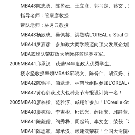
MBA43陈忠勇、陈盈妘、王立彦、郭马定、蔡玄，荣获Global S
指导老师：管康彦教授
带队老师：林月云教授
MBA43杨欣晓、吴佩芸、洪敬晴L'OREAL e-Strat C
MBA44罗嘉彦，参加政大商学院迈向顶尖发展企划案
MBA篮球队荣获政大所际杯篮球赛亚军。
2006
MBA41邱承汉，获选94年度政大优秀学生。
楼永坚教授率领MBA42郭晓文、陈誉仁、胡汉扬、徐海超和
MBA42陈锡平、简薏珊、林南欣组队参加L’OREAL e-Str
MBA42黄心郁获政大包种茶节海报设计第一名！
2005
MBA40廖栋樑、范雅淳、戚翔维参加「L'Oreal e-S
MBA40廖栋樑、李吉彬、邱试光、薛绍安、邱静萱、
MBA41陈菀儒、阎秀桦、周起筠、李文玄，荣获「20
MBA41陈思颖、邱承汉、赖建沅荣获「全国大专院