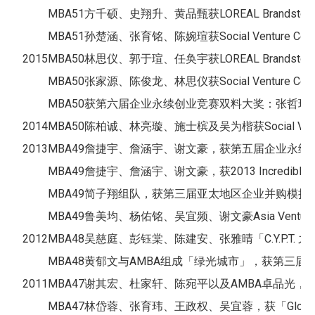
MBA51方千硕、史翔升、黄品甄获LOREAL Brandsto
MBA51孙楚涵、张育铭、陈婉瑄获Social Venture Compet
2015
MBA50林思仪、郭于瑄、任奂宇获LOREAL Brandsto
MBA50张家源、陈俊龙、林思仪获Social Venture Competit
MBA50获第六届企业永续创业竞赛双料大奖：张哲
2014
MBA50陈柏诚、林亮璇、施士槟及吴为楷获Social Venture 
2013
MBA49詹捷宇、詹涵宇、谢文豪，获第五届企业永续
MBA49詹捷宇、詹涵宇、谢文豪，获2013 Incredible
MBA49简子翔组队，获第三届亚太地区企业并购模拟
MBA49鲁美均、杨佑铭、吴宜频、谢文豪Asia Venture Challenge
2012
MBA48吴慈庭、彭钰棠、陈建安、张雅晴「C.Y.P.T. 
MBA48黄郁文与AMBA组成「绿光城市」，获第三
2011
MBA47谢其宏、杜家轩、陈宛平以及AMBA卓品光，获「Asia Ven
MBA47林岱蓉、张育玮、王政权、吴宜蓉，获「Global Social Vent