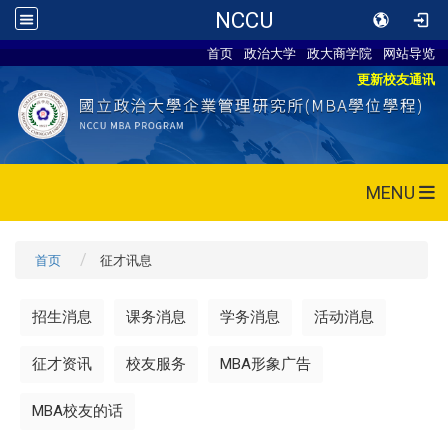
NCCU
首页
政治大学
政大商学院
网站导览
更新校友通讯
MENU
首页
征才讯息
招生消息
课务消息
学务消息
活动消息
征才资讯
校友服务
MBA形象广告
MBA校友的话