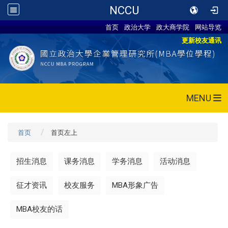
NCCU
首页
政治大学
政大商学院
网站导览
更新校友通讯
MENU
首页
首页左上
招生消息
课务消息
学务消息
活动消息
征才资讯
校友服务
MBA形象广告
MBA校友的话