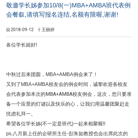
敬邀学长姊参加10/8(一)MBA+AMBA班代表例
会餐叙,请填写报名连结,名额有限喔,谢谢!
2018-09-12
王丽婷
各位学长姐好!
例会来了！
中秋过后来团圆，MBA+AMBA
校友会的例会时间，诚挚欢迎各校友
又到了MBA+AMBA
会代表
参加本次的MBA+AMBA校友例会，这次，
您只要准
备一个应景的灯谜以及快乐的心，让我们用温馨团聚赶走
忧
虑礼拜一。
希望各位学长姊(不一定是班代)一起来相聚喔!!
八月新上任的企研所主任-彭朱如教授也会出席此次的
ps.