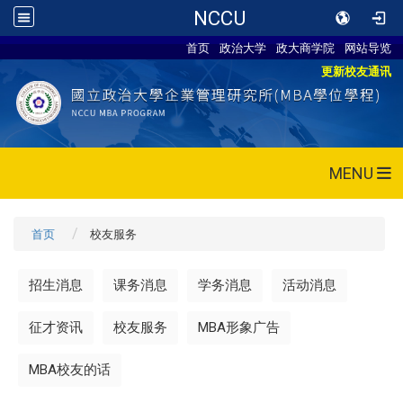
NCCU
首页
政治大学
政大商学院
网站导览
更新校友通讯
MENU
首页
校友服务
招生消息
课务消息
学务消息
活动消息
征才资讯
校友服务
MBA形象广告
MBA校友的话