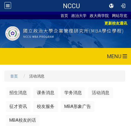
NCCU
首页
政治大学
政大商学院
网站导览
更新校友通讯
MENU
首页
活动消息
招生消息
课务消息
学务消息
活动消息
征才资讯
校友服务
MBA形象广告
MBA校友的话