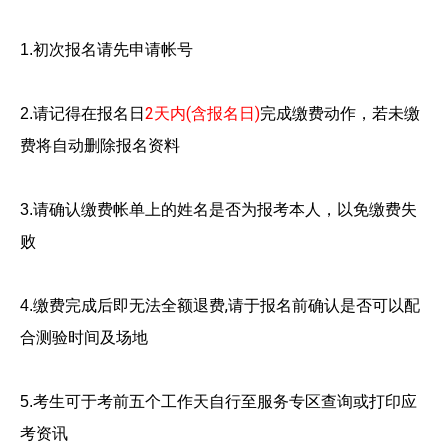
初次报名请先申请帐号
1.
请记得在报名日
2
天内
(
含报名日
)
完成缴费动作，
若未缴
2.
费将自动删除报名资料
请确认缴费帐单上的姓名是否为报考本人，以免缴费失
3.
败
缴费完成后即无法全额退费
,
请于报名前确认是否可以配
4.
合测验
时间及场地
考生可于考前五个工作天自行至服务专区查询或打印应
5.
考资讯