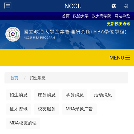
NCCU
首页
政治大学
政大商学院
网站导览
更新校友通讯
MENU
首页
招生消息
招生消息
课务消息
学务消息
活动消息
征才资讯
校友服务
MBA形象广告
MBA校友的话