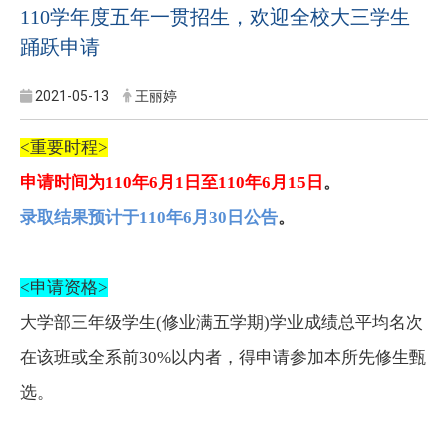
110学年度五年一贯招生，欢迎全校大三学生
踊跃申请
2021-05-13
王丽婷
<
重要时程
>
申请时间为
110
年
6
月
1
日至
110
年
6
月
15
日
。
录取结果预计于
110
年
6
月
30
日公告
。
<
申请资格
>
大学部三年级学生(修业满五学期)学业成绩总平均名次
在该班或全系前30%以内者，得申请参加本所先修生甄
选。