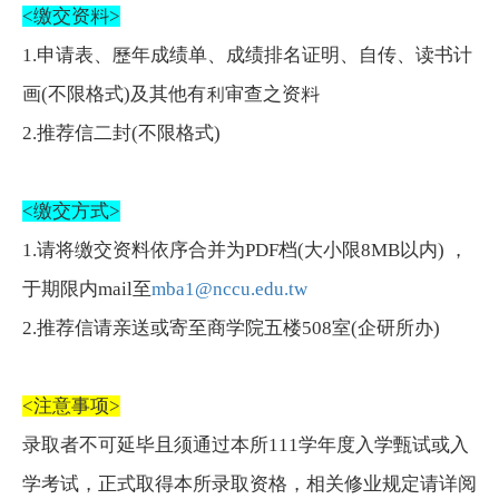
<
缴交资料
>
1.申请表、歷年成绩单、成绩排名证明、自传、读书计
画(不限格式)及其他有利审查之资料
2.推荐信二封(不限格式)
<
缴交方式
>
1.请将缴交资料依序合并为PDF档(大小限8MB以内) ，
于期限内mail至
mba1@nccu.edu.tw
2.推荐信请亲送或寄至商学院五楼508室(企研所办)
<
注意事项
>
录取者不可延毕且须通过本所111学年度入学甄试或入
学考试，正式取得本所录取资格，相关修业规定请详阅