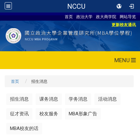
NCCU
首页
政治大学
政大商学院
网站导览
更新校友通讯
MENU
首页
招生消息
招生消息
课务消息
学务消息
活动消息
征才资讯
校友服务
MBA形象广告
MBA校友的话