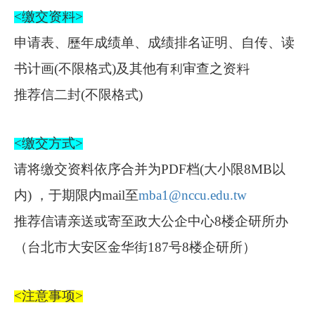
<
缴交资料
>
申请表、歷年成绩单、成绩排名证明、自传、读
书计画(不限格式)及其他有利审查之资料
推荐信二封(不限格式)
<
缴交方式
>
请将缴交资料依序合并为PDF档(大小限8MB以
内) ，于期限内mail至
mba1@nccu.edu.tw
推荐信请亲送或寄至政大公企中心8楼企研所办
（台北市大安区金华街187号8楼企研所）
<
注意事项
>