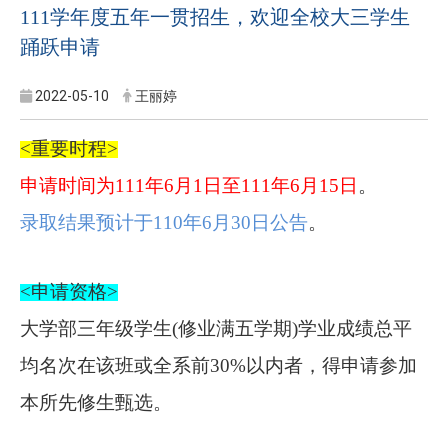
111学年度五年一贯招生，欢迎全校大三学生
踊跃申请
2022-05-10
王丽婷
<
重要时程
>
申请时间为
111
年
6
月
1
日至
111
年
6
月
15
日
。
录取结果预计于
110
年
6
月
30
日公告
。
<
申请资格
>
大学部三年级学生(修业满五学期)学业成绩总平
均名次在该班或全系前30%以内者，得申请参加
本所先修生甄选。