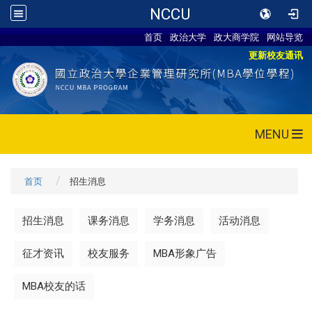
NCCU
首页
政治大学
政大商学院
网站导览
更新校友通讯
MENU
首页
招生消息
招生消息
课务消息
学务消息
活动消息
征才资讯
校友服务
MBA形象广告
MBA校友的话