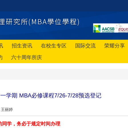
讯
招生资讯
在校生专区
国际交流
荣耀分享
约
六十周年所庆
第一学期
MBA
必修课程
7/26-7/28
预选登记
王丽婷
的同学，务必于规定时间办理