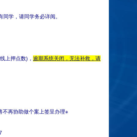
有同学，请同学务必详阅。
线上押点数)
，
逾期系统关闭，无法补救，请
将不再协助做个案上签呈办理※
7