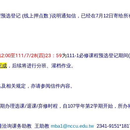
线上押点数 )
日寄给所
程预选登记 (
说明通知信，已经在7
月12
至111/7/2
8(
四)23
：59
必修课程预选登记期间(
2:00
为
111-1
完成
，后续将进行分班、灌档作业。
名及相关规定，亦请参阅信件内容。
期办理选课/
学年第2学期开始，所办
退课/
弃修时程，自107
请洽询课务助教 王助教
mba1@nccu.edu.tw
2341-9151*181