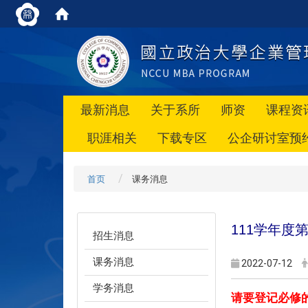
最新消息
关于系所
师资
课程资
职涯相关
下载专区
公企研讨室预
首页
课务消息
111
学年度
招生消息
课务消息
2022-07-12
学务消息
请要登记必修