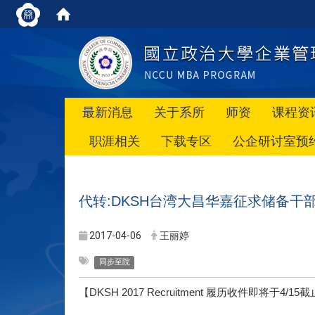
最新消息
关于系所
师资
课程资
职涯相关
下载专区
公企研讨室预
代转:DKSH台湾大昌华嘉征求储备干部
2017-04-06
王丽婷
同步至院
【DKSH 2017 Recruitment 履历收件即将于4/15截