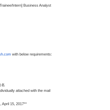
ainee/Intern] Business Analyst
sh.com
 with below requirements:
文姓名
ividually attached with the mail
 April 15, 2017**