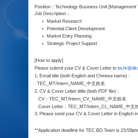
Position：Technology Business Unit [Management Tr
Job Description：
Market Research
Potential Client Development
Market Entry Planning
Strategic Project Support
[How to apply]
Please submit your CV & Cover Letter to 
tw.hr@dk
1. Email title (both English and Chinese name)：
  TEC_MT/Intern_NAME_中文姓名
2. CV & Cover Letter tittle (both PDF file)：
   CV：TEC_MT/Intern_CV_NAME_中文姓名
   Cover Letter：TEC_MT/Intern_CL_NAME_中
3. Please send your CV & Cover Letter in English ind
**Application deadline for TEC BD Team is 23:59pm,