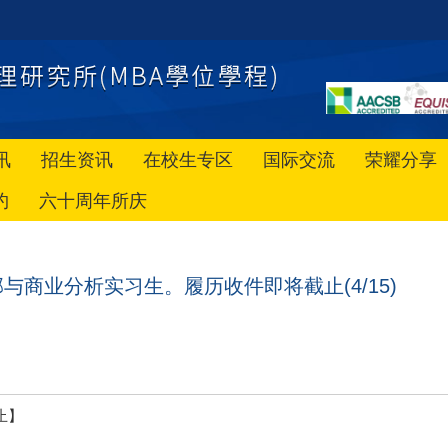
讯
招生资讯
在校生专区
国际交流
荣耀分享
约
六十周年所庆
与商业分析实习生。履历收件即将截止(4/15)
止】 