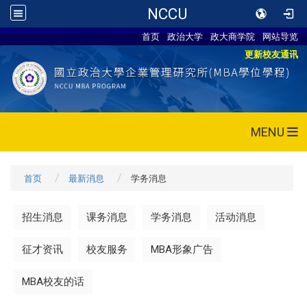
NCCU
首页
政治大学
政大商学院
网站导览
更新校友通讯
MENU
首页
最新消息
学务消息
招生消息
课务消息
学务消息
活动消息
征才资讯
校友服务
MBA形象广告
MBA校友的话