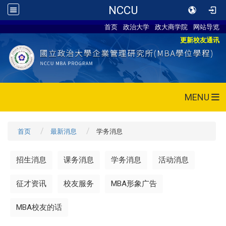
NCCU
首页
政治大学
政大商学院
网站导览
更新校友通讯
MENU
首页
最新消息
学务消息
招生消息
课务消息
学务消息
活动消息
征才资讯
校友服务
MBA形象广告
MBA校友的话