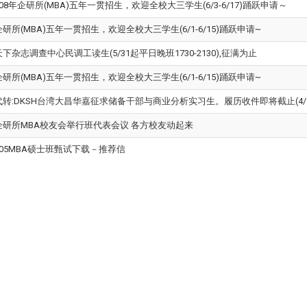
108年企研所(MBA)五年一贯招生，欢迎全校大三学生(6/3-6/17)踊跃申请～
企研所(MBA)五年一贯招生，欢迎全校大三学生(6/1-6/15)踊跃申请~
天下杂志调查中心民调工读生(5/31起平日晚班1730-2130),征满为止
企研所(MBA)五年一贯招生，欢迎全校大三学生(6/1-6/15)踊跃申请~
代转:DKSH台湾大昌华嘉征求储备干部与商业分析实习生。履历收件即将截止(4/1
企研所MBA校友会举行班代表会议 各方校友动起来
105MBA硕士班甄试下载－推荐信