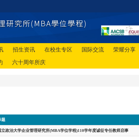
讯
招生资讯
在校生专区
国际交流
荣耀分享
约
六十周年所庆
标题
国立政治大学企业管理研究所(MBA学位学程)110学年度诚征专任教师启事