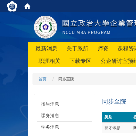
最新消息
关于系所
师资
课程资
职涯相关
下载专区
公企研讨室预
首页
同步至院
同步至院
招生消息
课务消息
类别
学务消息
征才讯息