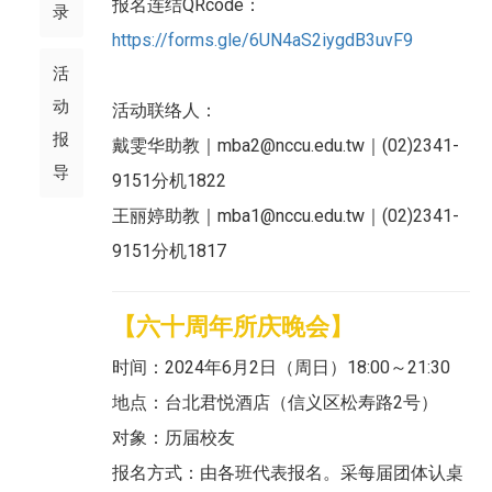
报名连结QRcode：
录
https://forms.gle/6UN4aS2iygdB3uvF9
活
动
活动联络人：
报
戴雯华助教｜mba2@nccu.edu.tw｜(02)2341-
导
9151分机1822
王丽婷助教｜mba1@nccu.edu.tw｜(02)2341-
9151分机1817
【六十周年所庆晚会】
时间：2024年6月2日（周日）18:00～21:30
地点：台北君悦酒店（信义区松寿路2号）
对象：历届校友
报名方式：由各班代表报名。采每届团体认桌