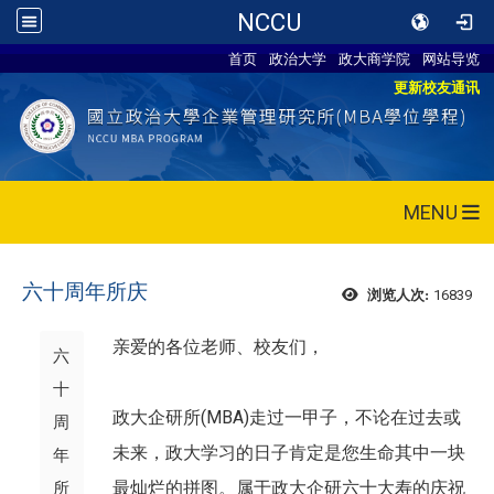
NCCU
首页
政治大学
政大商学院
网站导览
更新校友通讯
MENU
六十周年所庆
16839
浏览人次:
亲爱的各位老师、校友们，
六
十
政大企研所(MBA)走过一甲子，不论在过去或
周
未来，政大学习的日子肯定是您生命其中一块
年
最灿烂的拼图。属于政大企研六十大寿的庆祝
所