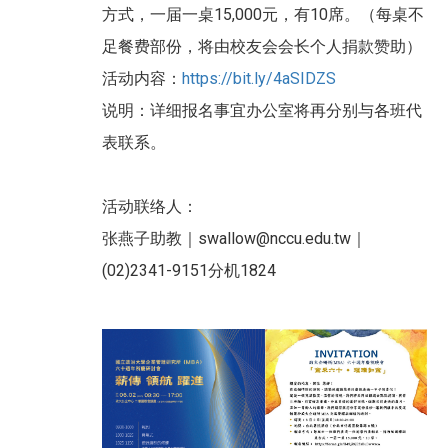
方式，一届一桌15,000元，有10席。（每桌不
足餐费部份，将由校友会会长个人捐款赞助）
活动内容：
https://bit.ly/4aSIDZS
说明：详细报名事宜办公室将再分别与各班代
表联系。
活动联络人：
张燕子助教｜swallow@nccu.edu.tw｜
(02)2341-9151分机1824