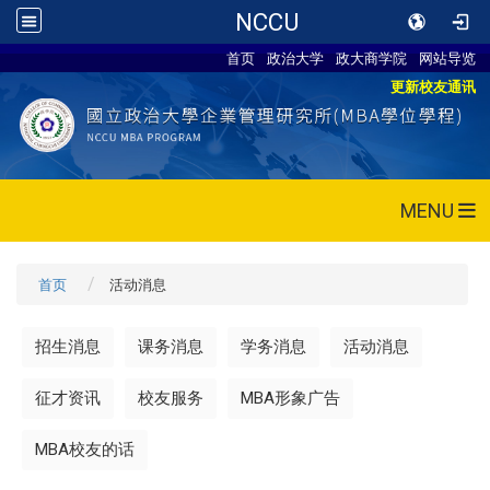
NCCU
首页
政治大学
政大商学院
网站导览
更新校友通讯
MENU
首页
活动消息
招生消息
课务消息
学务消息
活动消息
征才资讯
校友服务
MBA形象广告
MBA校友的话