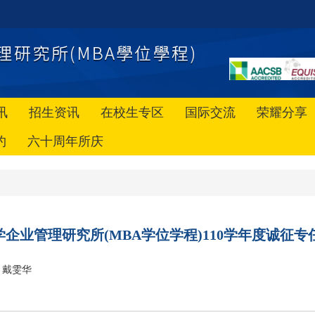
讯
招生资讯
在校生专区
国际交流
荣耀分享
约
六十周年所庆
企业管理研究所(MBA学位学程)110学年度诚征专
戴雯华