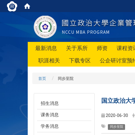
最新消息
关于系所
师资
课程资
职涯相关
下载专区
公企研讨室预
首页
同步至院
国立政治大学
招生消息
课务消息
2020-06-30
学务消息
同步至院