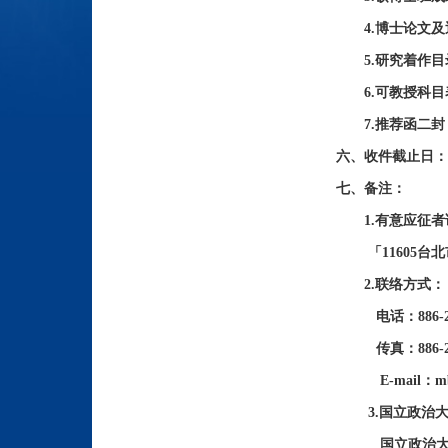
4.博士论文及近
5.研究着作目
6.可教授科目
7.推荐函二封
六、收件截止日：2
七、备注：
1.有意应征者
「11605台北
2.联络方式：
电话：886-2-29
传真：886-2-2
E-mail：mba1
3.国立政治大学商学
国立政治大学商学院优