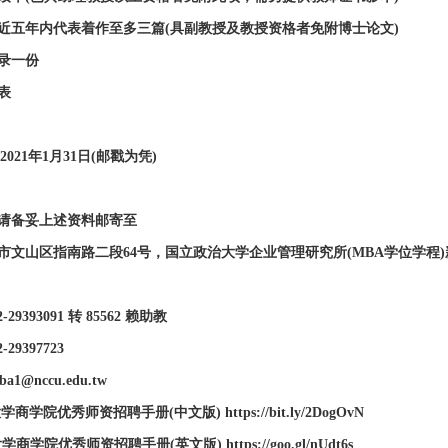
五年内代表着作至多三篇(具副教授及教授资格者免附博士论文)
录一份
表
021年1月31日(邮戳为凭)
请备妥上述资料邮寄至
市文山区指南路二段64号，国立政治大学企业管理研究所(MBA学位学程
393091 转 85562 赖助教
9397723
@nccu.edu.tw
院优秀师资招聘手册(中文版) https://bit.ly/2DogOvN
秀师资招聘手册(英文版) https://goo.gl/nUdt6s