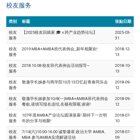
校友服务
类别
标题
张贴日期
校友
【2025校友回娘家 🎓 x 跨产业趋势论坛】
2025-03-
服务
31
校友
2019 MBA+AMBA班代表例会_新年相聚欢!
2018-12-
服务
13
校友
2018.10.08 校友班代表例会活动报导~
2018-10-
服务
13
校友
敬邀学长姊参与商学院10月13日忆起青春同乐会
2018-09-
服务
12
校友
敬邀学长姊参加10/8(一)MBA+AMBA班代表例会
2018-09-
服务
餐叙,请填写报名连结,名额有限喔,谢谢!
12
校友
107年度AMBA产业论坛圆满落幕! 期待下一次明
2018-07-
服务
年的分享与相聚!
10
校友
​7/14(六)10:00-16:00 诚挚邀请 政治大学 AMBA、
2018-07-
服务
MBA 参与AMBA实境解谜活动
09