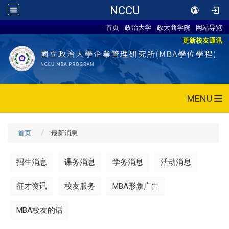
NCCU
首页
政治大学
政大商学院
网站导览
更新校友通讯
MENU
首页
最新消息
招生消息
课务消息
学务消息
活动消息
征才资讯
校友服务
MBA形象广告
MBA校友的话