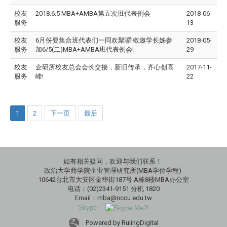
校友
2018.6.5 MBA+AMBA第五次班代表例会
2018-06-
服务
13
校友
6月份要集合班代表们一同欢聚囉!敬邀学长姊参
2018-05-
服务
加6/5(二)MBA+AMBA班代表例会!
29
校友
企研所校友总会会长交接，新旧传承，齐心创高
2017-11-
服务
峰!
22
1
2
下一页
最后
如有相关疑问，欢迎与我们联系！
政治大学商学院企业管理研究所(MBA学位学程)
10642台北市大安区金华街187号 A栋8楼MBA办公室
电话：(02)2341-9151 分机 1820
Email：mba@nccu.edu.tw
Skype：
Powered by RulingDigital