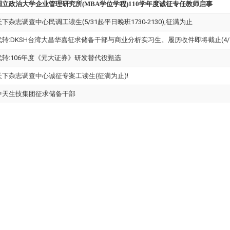
国立政治大学企业管理研究所(MBA学位学程)110学年度诚征专任教师启事
天下杂志调查中心民调工读生(5/31起平日晚班1730-2130),征满为止
代转:DKSH台湾大昌华嘉征求储备干部与商业分析实习生。履历收件即将截止(4/1
代转:106年度《元大证券》研发替代役甄选
天下杂志调查中心诚征专案工读生(征满为止)!
中天生技集团征求储备干部