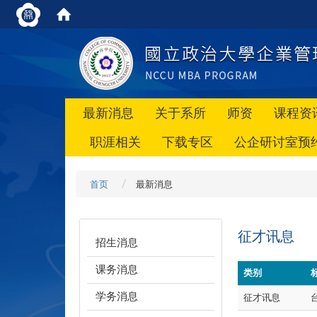
最新消息
关于系所
师资
课程资
职涯相关
下载专区
公企研讨室预
首页
最新消息
征才讯息
招生消息
课务消息
类别
学务消息
征才讯息