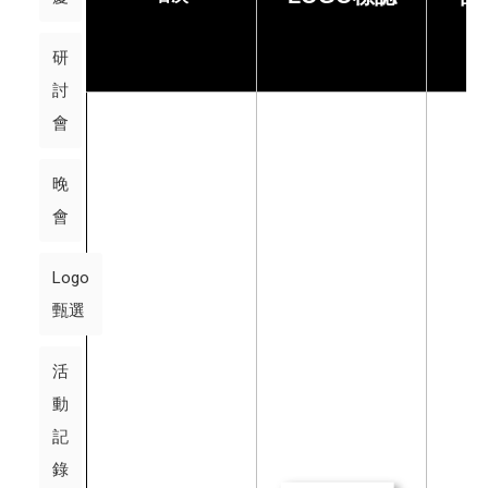
研
討
會
晚
會
Logo
甄選
活
動
記
錄