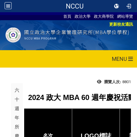
NCCU
首頁
政治大學
政大商學院
網站導覽
更新校友通訊
MENU
8801
瀏覽人次:
六
2024
政大
MBA 60
週年慶祝活動
十
週
年
所
LOGO標誌
設
名次
慶