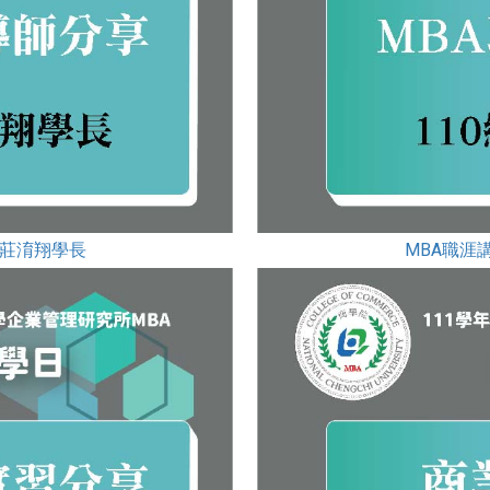
級莊淯翔學長
MBA職涯