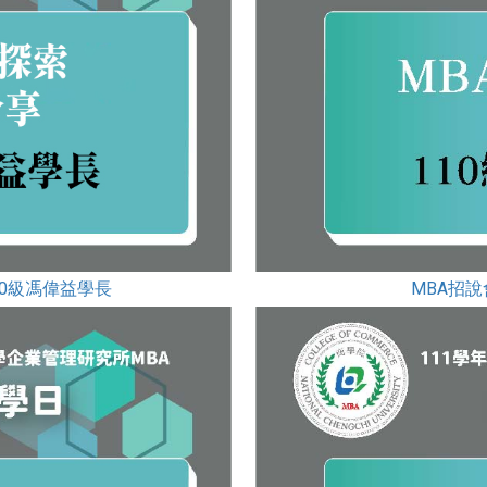
10級馮偉益學長
MBA招說