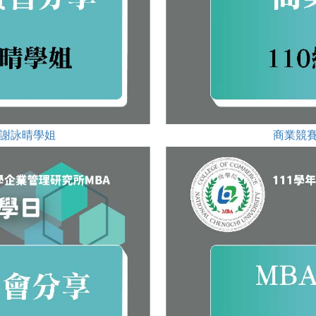
級謝詠晴學姐
商業競賽