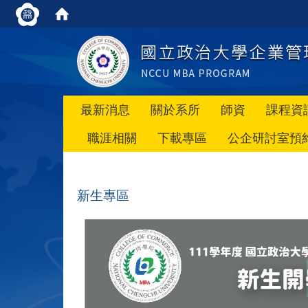
最新消息
關於系所
師資
課程資
職涯相關
下載專區
公企研討室預
新生專區