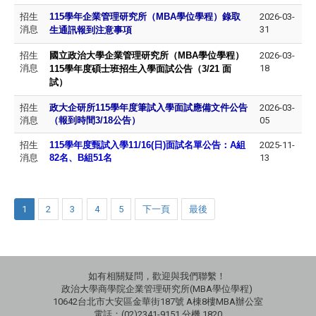
招生
115
學年企業管理研究所（MBA學位學程）錄取
2026-03-
消息
31
生通訊報到注意事項
招生
國立政治大學企業管理研究所（MBA學位學程）
2026-03-
消息
18
115
學年度碩士班招生入學面試公告
（3/21 面
試）
招生
政大企研所115學年度筆試入學面試應備文件公告
2026-03-
消息
（報到時間3/18公告）
05
招生
115
學年度甄試入學11/16(日)面試名單公告：A組
2025-11-
消息
82名、B組51名
13
1
2
3
4
5
下一頁
最後
如有相關疑問，歡迎與我們聯繫！
政治大學商學院企業管理研究所(MBA學位學程)
10642台北市大安區金華街187號 A棟8樓MBA辦公室
電話：(02)2341-9151 分機 1820