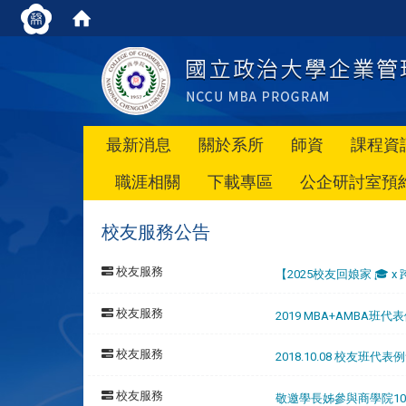
最新消息
關於系所
師資
課程資
職涯相關
下載專區
公企研討室預
校友服務公告
校友服務
【2025校友回娘家 🎓 
校友服務
2019 MBA+AMBA班
校友服務
2018.10.08 校友班代
校友服務
敬邀學長姊參與商學院10