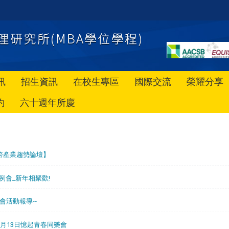
訊
招生資訊
在校生專區
國際交流
榮耀分享
約
六十週年所慶
x 跨產業趨勢論壇】
代表例會_新年相聚歡!
表例會活動報導~
月13日憶起青春同樂會