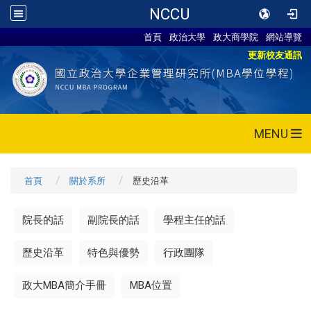
NCCU
首頁
政治大學
政大商學院
網站導覽
更新校友通訊
MENU
首頁
關於系所
歷史沿革
院長的話
副院長的話
學程主任的話
歷史沿革
特色與優勢
行政團隊
政大MBA簡介手冊
MBA位置