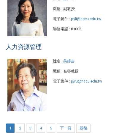
職稱
: 副教授
電子郵件
:
pyli@nccu.edu.tw
聯絡電話
: 81003
人力資源管理
姓名
:
吳靜吉
職稱
: 名譽教授
電子郵件
:
jjwu@nccu.edu.tw
1
2
3
4
5
下一頁
最後