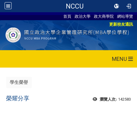
NCCU
首頁
政治大學
政大商學院
網站導覽
更新校友通訊
MENU
學生榮譽
榮耀分享
142583
瀏覽人次: