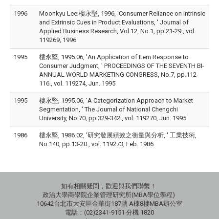
1996
Moonkyu Lee;樓永堅, 1996, 'Consumer Reliance on Intrinsic
and Extrinsic Cues in Product Evaluations, ' Journal of
Applied Business Research, Vol.12, No.1, pp.21-29., vol.
119269, 1996
1995
樓永堅, 1995.06, 'An Application of Item Response to
Consumer Judgment, ' PROCEEDINGS OF THE SEVENTH BI-
ANNUAL WORLD MARKETING CONGRESS, No.7, pp.112-
116., vol. 119274, Jun. 1995
1995
樓永堅, 1995.06, 'A Categorization Approach to Market
Segmentation, ' The Journal of National Chengchi
University, No.70, pp.329-342., vol. 119270, Jun. 1995
1986
樓永堅, 1986.02, '研究發展績效之衡量與分析, ' 工業技術,
No.140, pp.13-20., vol. 119273, Feb. 1986
如有相關疑問，歡迎與我們聯繫！
政治大學商學院企業管理研究所(MBA學位學程)
10642台北市大安區金華街187號 A棟8樓MBA辦公室
電話：(02)2341-9151 分機 1820