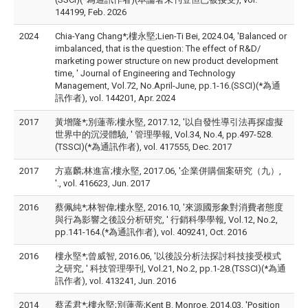
144199, Feb. 2026
2024
Chia-Yang Chang*;樓永堅;Lien-Ti Bei, 2024.04, 'Balanced or
imbalanced, that is the question: The effect of R&D/
marketing power structure on new product development
time, ' Journal of Engineering and Technology
Management, Vol.72, No.April-June, pp.1-16.(SSCI)(*為通
訊作者), vol. 144201, Apr. 2024
2017
黃增隆*;別蓮蒂;樓永堅, 2017.12, '以自發性導引法再探虛擬
世界中的沉浸體驗, ' 管理學報, Vol.34, No.4, pp.497-528.
(TSSCI)(*為通訊作者), vol. 417555, Dec. 2017
2017
方嘉麟;林進富;樓永堅, 2017.06, '企業併購個案研究（九）,
'., vol. 416623, Jun. 2017
2016
蔡佩純*;林智偉;樓永堅, 2016.10, '來源國形象對消費者態度
與行為影響之後設分析研究, ' 行銷科學學報, Vol.12, No.2,
pp.141-164.(*為通訊作者), vol. 409241, Oct. 2016
2016
樓永堅*;曾威智, 2016.06, '以後設分析法探討科技接受模式
之研究, ' 科技管理學刊, Vol.21, No.2, pp.1-28.(TSSCI)(*為通
訊作者), vol. 413241, Jun. 2016
2014
蔡孟君*;樓永堅;別蓮蒂;Kent B. Monroe, 2014.03, 'Position