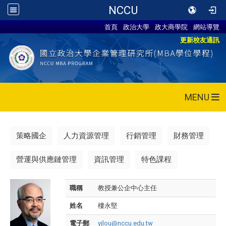
NCCU
首頁
政治大學
政大商學院
網站導覽
更新校友通訊
MENU
策略國企
人力資源管理
行銷管理
財務管理
營運與供應鏈管理
資訊管理
特色課程
職稱
教授兼公企中心主任
姓名
樓永堅
電子郵
yjlou@nccu.edu.tw