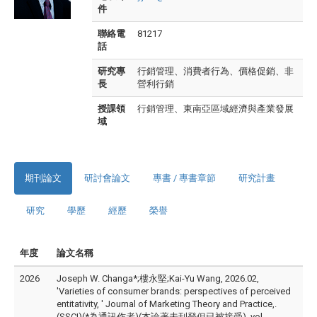
件
聯絡電
81217
話
研究專
行銷管理、消費者行為、價格促銷、非
長
營利行銷
授課領
行銷管理、東南亞區域經濟與產業發展
域
期刊論文
研討會論文
專書 / 專書章節
研究計畫
研究
學歷
經歷
榮譽
年度
論文名稱
2026
Joseph W. Changa*;樓永堅;Kai-Yu Wang, 2026.02,
'Varieties of consumer brands: perspectives of perceived
entitativity, ' Journal of Marketing Theory and Practice,.
(SSCI)(*為通訊作者)(本論著未刊登但已被接受), vol.