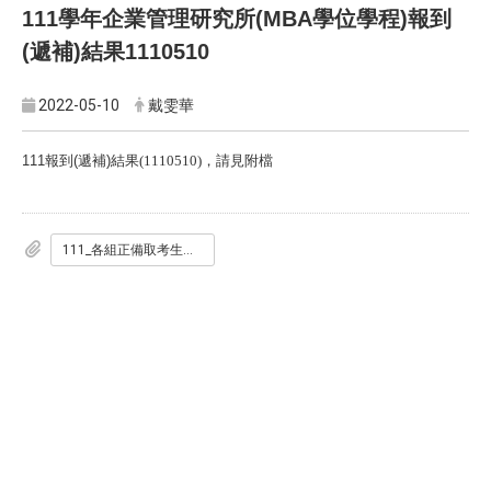
111
學年企業管理研究所
(MBA
學位學程
)
報到
(
遞補
)
結果
1110510
2022-05-10
戴雯華
111
報到
(
遞補
)
結果(1110510)，請見附檔
111_各組正備取考生報到狀況_網頁公告1110510.pdf